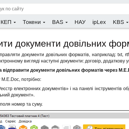
КЕП
Токени
BAS
НАУ
ipLex
KBS
вити документи довільних фор
ляти документи довільних форматів, наприклад: txt, rtf, doc,
ронному вигляді наступні документи: договір, додаткову угоду
а відправити документи довільних форматів через M.E.
 M.E.Doc, потрібно:
еєстр електронних документів» і на панелі інструментів о
ьний документ».
 поля номер та суму.