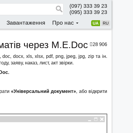
(097) 333 39 23
(095) 333 39 23
Завантаження
Про нас
UA
RU
матів через M.E.Doc
28 906
 docx, xls, xlsx, pdf, png, jpeg, jpg, zip та ін.
, заяву, наказ, лист, акт звірки.
Doc.
брати
«Універсальний документ»
, або відкрити