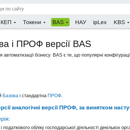
КЕП
Токени
BAS
НАУ
ipLex
KBS
ва і ПРОФ версії BAS
 автоматизації бізнесу BAS є те, що популярні конфігураці
ій
Базова
і стандартна
ПРОФ
.
рсії аналогічні версії ПРОФ, за винятком наст
рія:
 податкового обліку господарської діяльності декількох орга