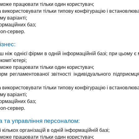
може працювати тільки один користувач;
а використовувати тільки типову конфігурацію і встановлюва
му варіанті;
ормаційних баз;
ion-сервер.
ізнес:
ш ніж однієї фірми в одній інформаційній базі; при цьому є 
комп’ютері;
може працювати тільки один користувач;
м регламентованої звітності індивідуального підприємця 
а використовувати тільки типову конфігурацію і встановлюва
му варіанті;
ормаційних баз;
ion-сервер.
а та управління персоналом:
 кількох організацій в одній інформаційній базі;
може працювати тільки один користувач;