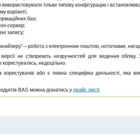
а використовувати тільки типову конфігурацію і встановлюва
му варіанті;
ормаційних баз;
ion-сервер;
ні запису;
ганайзеру” – робота з електронною поштою, нотатками, наг
 версії не створюють незручностей для ведення обліку. 
 користуватись, недоцільно.
 користувачів або є певна специфіка діяльності, яка ви
родуктів BAS можна дізнатись у
прайс листі