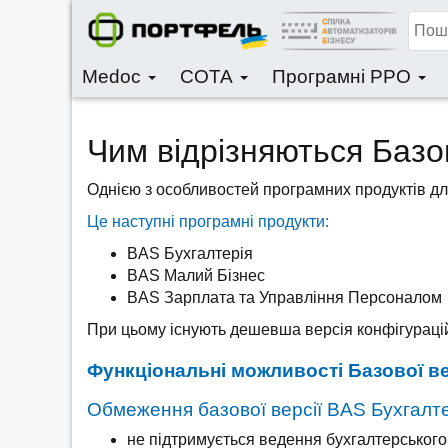
Medoc
СОТА
Програмні РРО
Чим відрізняються Базо
Однією з особливостей програмних продуктів для
Це наступні програмні продукти:
BAS Бухгалтерія
BAS Малий Бізнес
BAS Зарплата та Управління Персоналом
При цьому існують дешевша версія конфігурац
Функціональні можливості Базової ве
Обмеження базової версії BAS Бухгалте
не підтримується ведення бухгалтерського і