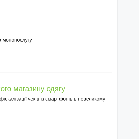
а монопослугу.
ого магазину одягу
іскалізації чеків із смартфонів в невеликому