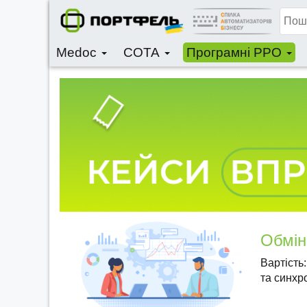
Medoc
СОТА
Програмні РРО
Обмін
Вартість
та синхр