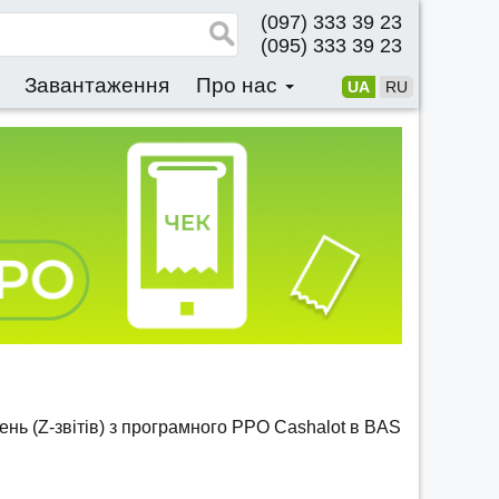
(097) 333 39 23
(095) 333 39 23
Завантаження
Про нас
UA
RU
ень (Z-звітів) з програмного РРО Cashalot в BAS