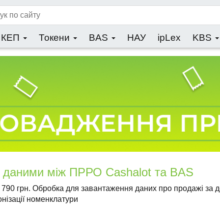
КЕП
Токени
BAS
НАУ
ipLex
KBS
 даними між ПРРО Cashalot та BAS
: 790 грн. Обробка для завантаження даних про продажі за д
онізації номенклатури