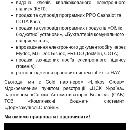
видача ключів кваліфікованого електронного
підпису (КЕП);
продаж та супровід програмних РРО Cashalot та
СОТА Каса;
продаж та супровід програмних продуктів «Облік
бюджетної установи», «Бухгалтерія комунального
підприємства»;
впровадження електронного документообігу через
Flydoc, M.E.Doc Бізнес, FREDO ДокМен, СОТА;
продаж захищених носіїв електронного підпису
(токенів);
розповсюдження правових систем ipLex та НАУ.
Сьогодні ми є Gold партнером «Linkos Group»,
відокремленим пунктом реєстрації «ЦСК Україна»,
партнером «Спілки Автоматизаторів Бізнесу» (САБ),
ТОВ «Комплексні бюджетні системи»,
«Держзакупівлі.Онлайн».
Ми вміємо працювати і відпочивати!