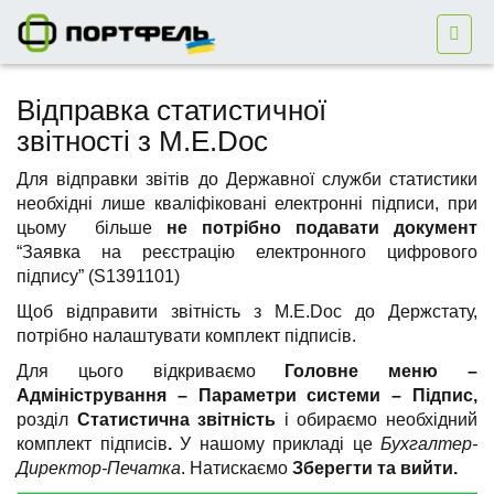
Відправка статистичної
звітності з M.E.Doc
Для відправки звітів до Державної служби статистики
необхідні лише кваліфіковані електронні підписи, при
цьому більше
не потрібно подавати
документ
“Заявка на реєстрацію електронного цифрового
підпису” (S1391101)
Щоб відправити звітність з M.E.Doc до Держстату,
потрібно налаштувати комплект підписів.
Для цього відкриваємо
Головне меню –
Адміністрування – Параметри системи – Підпис,
розділ
Статистична звітність
і обираємо необхідний
комплект підписів
.
У нашому прикладі це
Бухгалтер-
Директор-Печатка
. Натискаємо
Зберегти та вийти.