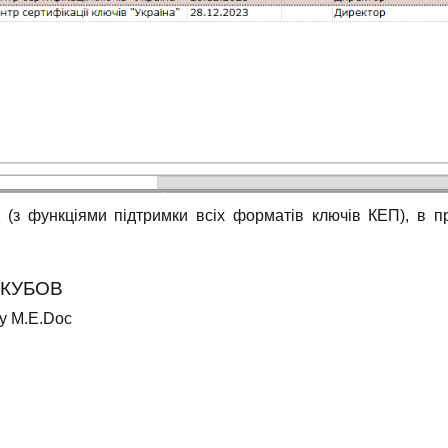
ї
(з функціями підтримки всіх форматів ключів КЕП), в 
ЯКУБОВ
ду M.E.Doc