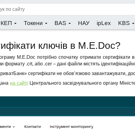
КЕП
Токени
BAS
НАУ
ipLex
KBS
тифікати ключів в M.E.Doc?
ограму M.E.Doc потрібно спочатку отримати сертифікати ві
 формату .crt, або .cer – дані файли містять ідентифікаційні
иватБанк» сертифікати не обов’язково завантажувати, дост
дана
на сайті
Центрального засвідчувального органу Міністе