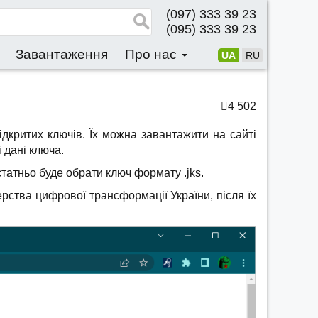
(097) 333 39 23
(095) 333 39 23
Завантаження
Про нас
UA
RU
4 502
дкритих ключів. Їх можна завантажити на сайті
 дані ключа.
атньо буде обрати ключ формату .jks.
рства цифрової трансформації України, після їх