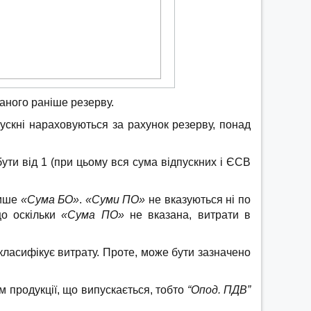
аного раніше резерву.
пускні нараховуються за рахунок резерву, понад
ти від 1 (при цьому вся сума відпускних і ЄСВ
лише
«Сума БО»
.
«Суми ПО»
не вказуються ні по
що оскільки
«Сума ПО»
не вказана, витрати в
класифікує витрату. Проте, може бути зазначено
 продукції, що випускається, тобто
“Опод. ПДВ”