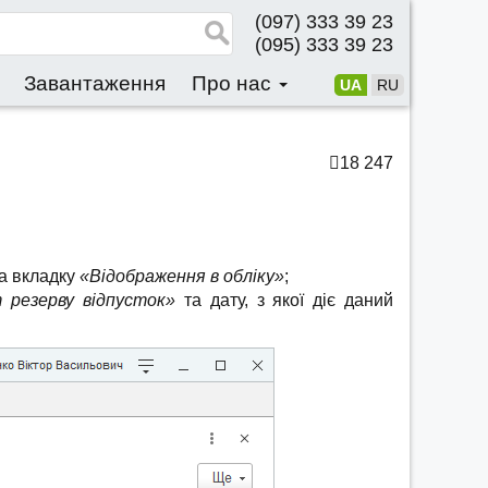
(097) 333 39 23
(095) 333 39 23
Завантаження
Про нас
UA
RU
18 247
а вкладку
«Відображення в обліку»
;
т резерву відпусток»
та дату, з якої діє даний