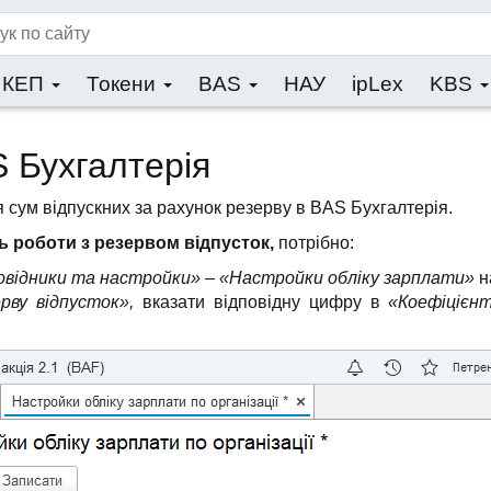
КЕП
Токени
BAS
НАУ
ipLex
KBS
S Бухгалтерія
 сум відпускних за рахунок резерву в BAS Бухгалтерія.
 роботи з резервом відпусток,
потрібно:
овідники та настройки» – «Настройки обліку зарплати»
н
рву відпусток»,
вказати відповідну цифру в
«Коефіцієн