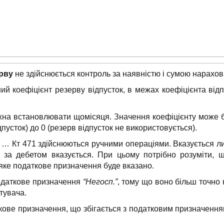
ерву
не здійснюється контроль за наявністю і сумою нарахов
й коефіцієнт резерву відпусток, в межах коефіцієнта від
жна встановлювати щомісяця. Значення коефіцієнту може бу
пусток) до 0 (резерв відпусток не використовується).
2, … Кт 471 здійснюються ручними операціями. Вказується 
я за дебетом вказується. При цьому потрібно розуміти, 
 яке податкове призначення буде вказано.
одаткове призначення
“Негосп.”
, тому що воно більш точно 
тувача.
ове призначення, що збігається з податковим призначенням