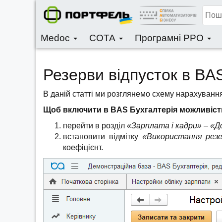
Medoc
СОТА
Програмні РРО
Резерви відпусток в BA
В даній статті ми розглянемо схему нарахування
Щоб включити в BAS Бухгалтерія можливість
перейти в розділ
«
Зарплата і кадри» –
«
Д
встановити відмітку
«Використання резе
коефіцієнт.