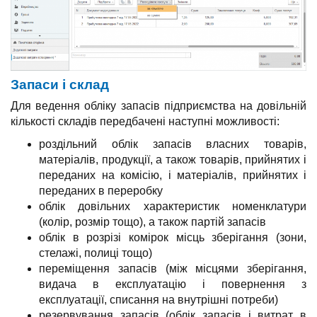
Запаси і склад
Для ведення обліку запасів підприємства на довільній
кількості складів передбачені наступні можливості:
роздільний облік запасів власних товарів,
матеріалів, продукції, а також товарів, прийнятих і
переданих на комісію, і матеріалів, прийнятих і
переданих в переробку
облік довільних характеристик номенклатури
(колір, розмір тощо), а також партій запасів
облік в розрізі комірок місць зберігання (зони,
стелажі, полиці тощо)
переміщення запасів (між місцями зберігання,
видача в експлуатацію і повернення з
експлуатації, списання на внутрішні потреби)
резервування запасів (облік запасів і витрат в