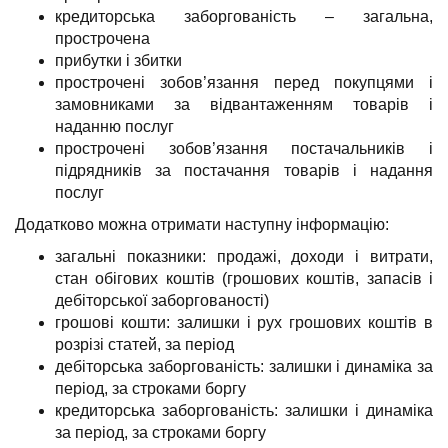
кредиторська заборгованість – загальна,
прострочена
прибутки і збитки
прострочені зобов’язання перед покупцями і
замовниками за відвантаженням товарів і
наданню послуг
прострочені зобов’язання постачальників і
підрядників за постачання товарів і надання
послуг
Додатково можна отримати наступну інформацію:
загальні показники: продажі, доходи і витрати,
стан обігових коштів (грошових коштів, запасів і
дебіторської заборгованості)
грошові кошти: залишки і рух грошових коштів в
розрізі статей, за період
дебіторська заборгованість: залишки і динаміка за
період, за строками боргу
кредиторська заборгованість: залишки і динаміка
за період, за строками боргу