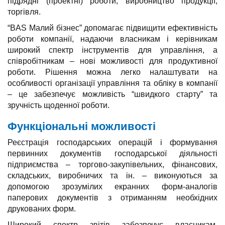
підрядні (проектні) роботи, виробництво продукції,
торгівля.
“BAS Малий бізнес” допомагає підвищити ефективність
роботи компанії, надаючи власникам і керівникам
широкий спектр інструментів для управління, а
співробітникам – нові можливості для продуктивної
роботи. Рішення можна легко налаштувати на
особливості організації управління та обліку в компанії
– це забезпечує можливість “швидкого старту” та
зручність щоденної роботи.
Функціональні можливості
Реєстрація господарських операцій і формування
первинних документів господарської діяльності
підприємства – торгово-закупівельних, фінансових,
складських, виробничих та ін. – виконуються за
допомогою зрозумілих екранних форм-аналогів
паперових документів з отриманням необхідних
друкованих форм.
Широкий спектр звітів забезпечує власникам,