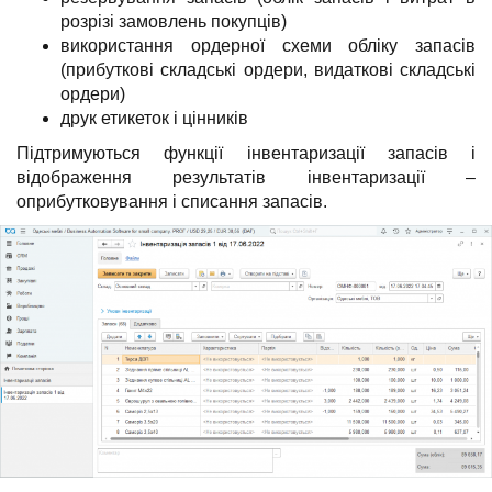
розрізі замовлень покупців)
використання ордерної схеми обліку запасів
(прибуткові складські ордери, видаткові складські
ордери)
друк етикеток і цінників
Підтримуються функції інвентаризації запасів і
відображення результатів інвентаризації –
оприбутковування і списання запасів.