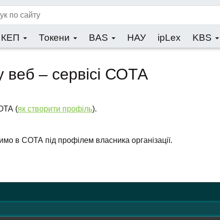
КЕП
Токени
BAS
НАУ
ipLex
KBS
у веб – сервісі СОТА
ОТА (
як створити профіль
).
имо в СОТА під профілем власника організації.