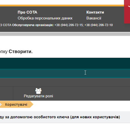
опку
Створити.