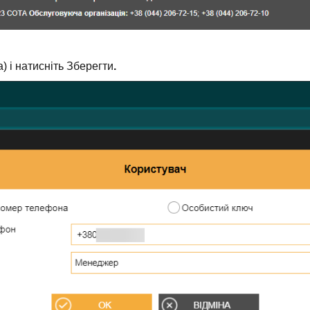
) і натисніть Зберегти
.