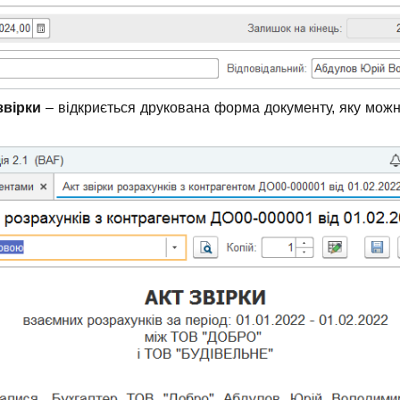
звірки
–
відкриється друкована форма документу, яку мож