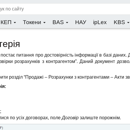
КЕП
Токени
BAS
НАУ
ipLex
KBS
терія
 постає питання про достовірність інформації в базі даних.
звірки розрахунків з контрагентом”. Даний документ дозв
ити розділ “Продажі – Розрахунки з контрагентами – Акти зв
ія:
;
итися по усіх договорах, поле
Договір
залиште порожнім.