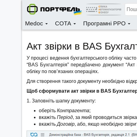
Medoc
СОТА
Програмні РРО
Акт звірки в BAS Бухгал
У процесі ведення бухгалтерського обліку часто
“BAS Бухгалтерія” передбачено документ “Акт 
обліку по пов’язаних операціях.
Для створення такого документу необхідно відкр
Щоб сформувати акт звірки в BAS Бухгалтер
1. Заповніть шапку документу:
оберіть
Контрагента
;
вкажіть
Період
, за який проводиться звірка
вкажіть
Договір
, або, якщо необхідно звір