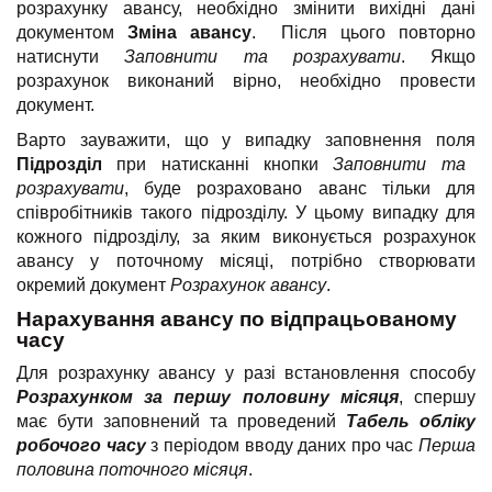
розрахунку авансу, необхідно змінити вихідні дані
документом
Зміна авансу
. Після цього повторно
натиснути
Заповнити та розрахувати
. Якщо
розрахунок виконаний вірно, необхідно провести
документ.
Варто зауважити, що у випадку заповнення поля
Підрозділ
при натисканні кнопки
Заповнити та
розрахувати
, буде розраховано аванс тільки для
співробітників такого підрозділу. У цьому випадку для
кожного підрозділу, за яким виконується розрахунок
авансу у поточному місяці, потрібно створювати
окремий документ
Розрахунок авансу
.
Нарахування авансу по відпрацьованому
часу
Для розрахунку авансу у разі встановлення способу
Розрахунком за першу половину місяця
, спершу
має бути заповнений та проведений
Табель обліку
робочого часу
з періодом вводу даних про час
Перша
половина поточного місяця
.