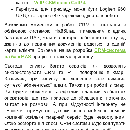
карти –
VoIP GSM шлюз GoIP 4
Гарнітура, для прикладу може бути Logiteh 960
USB, яка гарно себе зарекомендувала в роботі.
Важливим моментом в роботі CRM є інтеграція з
обліковою системою. Найбільш птимальним є єдина
база даних BAS, коли вся історія роботи по клієнту від
дзвінків до первинних документів ведеться в єдиній
картці клієнта. Зокрема, наша розробка
CRM-система
на базі BAS
працює по такому принципу.
Сьогодні існують багато сервісів, які дозволять
використовувати CRM та ІР – телефонію в хмарі.
Зазвичай, при запуску це дешевше, але вимагає
суттєвої абонентської плати. Також при роботі в хмарі
Ви будете обмежені тарифними планами мобільних
операторів, що теж приведе до збільшення поточних
витрат на розмови. А при відсутності інтернету не
зможете отримувати дзвінки через мобільні номери
компанії оскільки хмарний сервіс буде недоступним.
Отже розгортання своєї CRM системи буде коштувати
дорожче, але швидко окупить вкладені інвестиції.