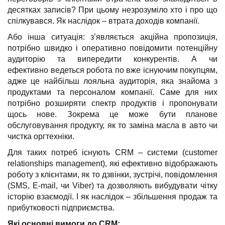
десятках записів? При цьому незрозуміло хто і про що
спілкувався. Як наслідок – втрата доходів компанії.
Або інша ситуація: з’являється акційна пропозиція,
потрібно швидко і оперативно повідомити потенційну
аудиторію та випередити конкурентів. А чи
ефективно ведеться робота по вже існуючим покупцям,
адже це найбільш лояльна аудиторія, яка знайома з
продуктами та персоналом компанії. Саме для них
потрібно розширяти спектр продуктів і пропонувати
щось нове. Зокрема це може бути планове
обслуговування продукту, як то заміна масла в авто чи
чистка оргтехніки.
Для таких потреб існують CRM – системи (customer
relationships management), які ефективно відображають
роботу з клієнтами, як то дзвінки, зустрічі, повідомлення
(SMS, E-mail, чи Viber) та дозволяють вибудувати чітку
історію взаємодії. І як наслідок – збільшення продаж та
прибутковості підприємства.
Які основні вимоги до CRM: