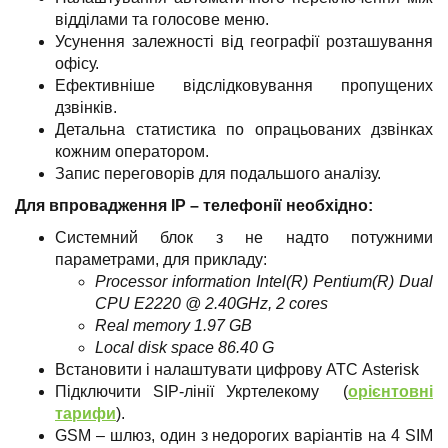
відділами та голосове меню.
Усунення залежності від географії розташування
офісу.
Ефективніше відслідковування пропущених
дзвінків.
Детальна статистика по опрацьованих дзвінках
кожним оператором.
Запис переговорів для подальшого аналізу.
Для впровадження ІР – телефонії необхідно:
Системний блок з не надто потужними
параметрами, для прикладу:
Processor information Intel(R) Pentium(R) Dual
CPU E2220 @ 2.40GHz, 2 cores
Real memory 1.97 GB
Local disk space 86.40 G
Встановити і налаштувати цифрову АТС Asterisk
Підключити SIP-лінії Укртелекому (
орієнтовні
тарифи
).
GSM – шлюз, один з недорогих варіантів на 4 SIM