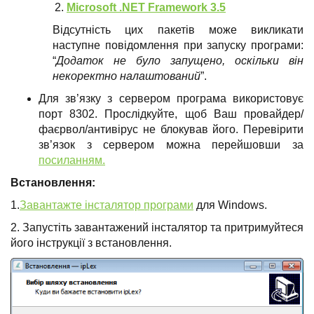
Microsoft .NET Framework 3.5
Відсутність цих пакетів може викликати
наступне повідомлення при запуску програми:
“
Додаток не було запущено, оскільки він
некоректно налаштований
”.
Для зв’язку з сервером програма використовує
порт 8302. Прослідкуйте, щоб Ваш провайдер/
фаєрвол/антивірус не блокував його. Перевірити
зв’язок з сервером можна перейшовши за
посиланням.
Встановлення:
1.
Завантажте інсталятор програми
для Windows.
2. Запустіть завантажений інсталятор та притримуйтеся
його інструкції з встановлення.