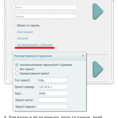
4. Для входу в ipLex впишіть логін та пароль, який