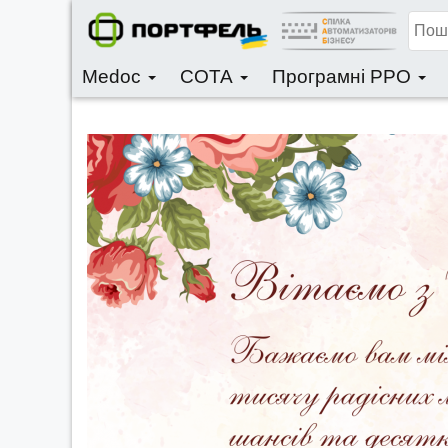
Medoc
СОТА
Програмні РРО