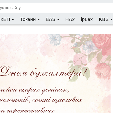
КЕП
Токени
BAS
НАУ
ipLex
KBS