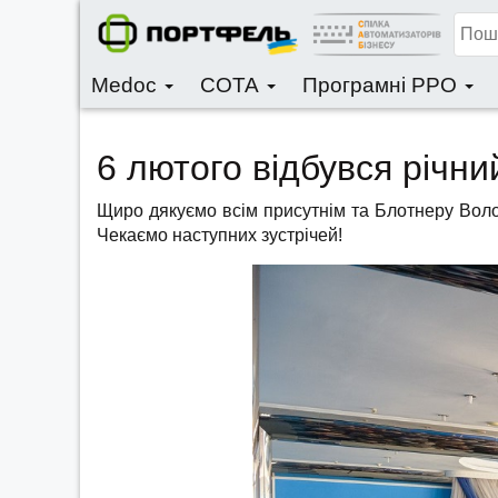
Medoc
СОТА
Програмні РРО
6 лютого відбувся річни
Щиро дякуємо всім присутнім та Блотнеру Вол
Чекаємо наступних зустрічей!