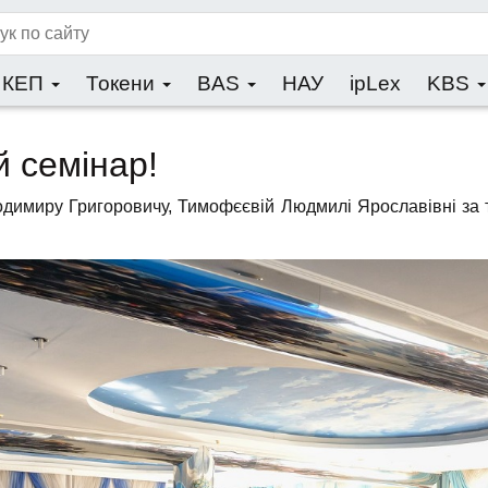
КЕП
Токени
BAS
НАУ
ipLex
KBS
й семінар!
одимиру Григоровичу, Тимофєєвій Людмилі Ярославівні за 