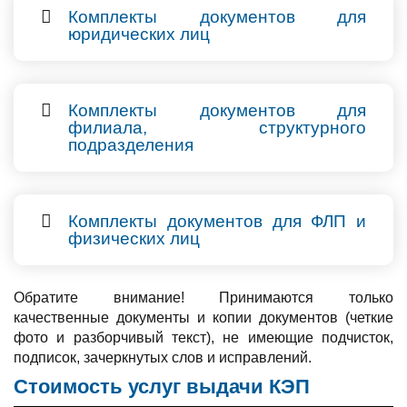
Комплекты документов для
юридических лиц
Юридическое лицо
Юридическое лицо.
Печать для ПРО
Юридическое лицо.
Подпись для ПРРО
Комплекты документов для
филиала, структурного
подразделения
Обособленное подразделение
(филиал,
представительство) юридического лица
Для налоговых накладных.
Получает
Комплекты документов для ФЛП и
обособленное подразделение (филиал)
физических лиц
юрлица
Физическое лицо
(ФЛП, частный нотариус,
Структурное подразделение филиала
адвокат)
Обратите внимание! Принимаются только
ФЛП
Печать для ПРРО
качественные документы и копии документов (четкие
ФЛП
Подпись для ПРРО
фото и разборчивый текст), не имеющие подчисток,
подписок, зачеркнутых слов и исправлений.
Стоимость услуг выдачи КЭП