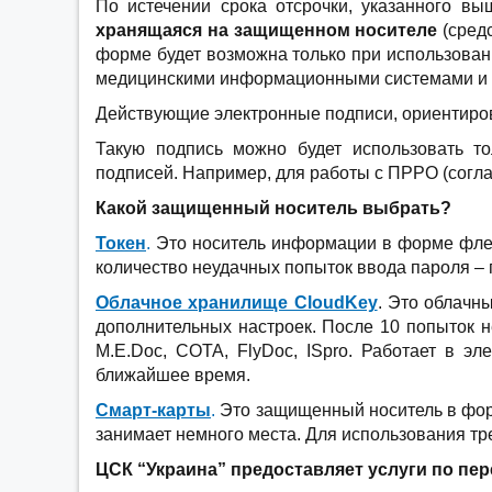
По истечении срока отсрочки, указанного в
хранящаяся на защищенном носителе
(сред
форме будет возможна только при использова
медицинскими информационными системами и в
Действующие электронные подписи, ориентиров
Такую подпись можно будет использовать то
подписей. Например, для работы с ПРРО (согл
Какой защищенный носитель выбрать?
Токен
.
Это носитель информации в форме флеш
количество неудачных попыток ввода пароля – 
Облачное хранилище CloudKey
. Это облачн
дополнительных настроек. После 10 попыток н
M.E.Doc, СОТА, FlyDoc, ISpro. Работает в э
ближайшее время.
Смарт-карты
.
Это защищенный носитель в форм
занимает немного места. Для использования тре
ЦСК “Украина” предоставляет услуги по п