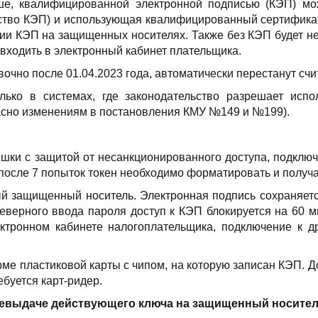
ыше, квалифицированной электронной подписью (КЭП) м
ство КЭП) и использующая квалифицированный сертификат.
нии КЭП на защищенных носителях. Также без КЭП будет н
ходить в электронный кабинет плательщика.
очно после 01.04.2023 года, автоматически перестанут с
лько в системах, где законодательство разрешает исп
асно изменениям в постановления КМУ №149 и №199).
ки с защитой от несанкционированного доступа, подклю
после 7 попыток токен необходимо форматировать и получ
ый защищенный носитель. Электронная подпись сохраняется
еверного ввода пароля доступ к КЭП блокируется на 60 
лектронном кабинете налогоплательщика, подключение к 
е пластиковой карты с чипом, на которую записан КЭП. До
буется карт-ридер.
еревыдаче действующего ключа на защищенный носител