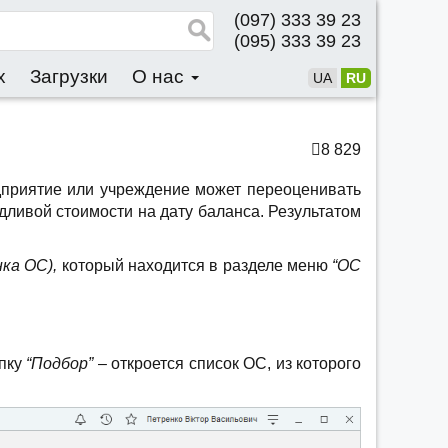
(097) 333 39 23
(095) 333 39 23
x
Загрузки
О нас
UA
RU
8 829
дприятие или учреждение может переоценивать
едливой стоимости на дату баланса. Результатом
нка ОС),
который находится в разделе меню
“ОС
опку
“Подбор”
– откроется список ОС, из которого