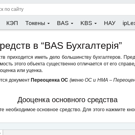
КЭП
Токены
BAS
KBS
НАУ
ipLe
едств в “BAS Бухгалтерія”
тв приходится иметь дело большинству бухгалтеров. Пре
мость этого объекта существенно отличается от его справ
оценка или уценка.
ется документ
Переоценка ОС
(меню ОС и НМА – Переоце
Дооценка основного средства
те необходимое основное средство. Для этого нажмите кн