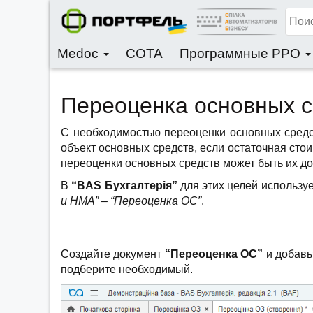
Medoc
CОТА
Программные РРО
Переоценка основных ср
С необходимостью переоценки основных средс
объект основных средств, если остаточная стои
переоценки основных средств может быть их до
В
“BAS Бухгалтерія”
для этих целей использу
и НМА” – “Переоценка ОС”
.
Создайте документ
“Переоценка ОС”
и добавь
подберите необходимый.