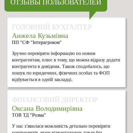
ОТЗЫВЫ ПОЛЬЗОВАТЕЛЕЙ
ГОЛОВНИЙ БУХГАЛТЕР
Анжела Кузьмівна
ПП "СФ "Інтерагроком"
Зручно перевіряти інформацію по новим
контрагентам, плюс в тому, що можна відразу додати
контрагента в довідник. Також сподобалось, що
пошук по юридичних, фізичних особах та ФОП
відбувається в одній закладці.
ФІНАНСОВИЙ ДИРЕКТОР
Оксана Володимирівна
ТОВ ТД "Розма"
У нас з’явилася можливість детально перевіряти
контрагентів, яким відвантажують товар без